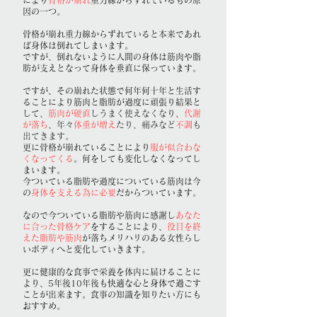
により
骨格が崩れ
重力線からずれているもの原
因の一つ
。
骨格が崩れ重力線からずれていると本来であれ
ば身体は倒れてしまいます。
ですが、倒れないように人間の身体は筋肉や脂
肪が支えとなって身体を垂直に保っています。
ですが、その崩れた状態で何年何十年と生活す
ることにより筋肉と脂肪が過度に頑張り結果と
して、
筋肉が硬直
しうまく使えなくなり、
代謝
が落ち
、年々
体重が増え
たり、痛みなど
不調
も
出てきます。
更に骨格が崩れていることにより
服が似合わな
くなってくる
。何をしても変化しなくなってし
まいます。
今ついている脂肪や過度についている筋肉は今
の
身体を支える為に必要
だからついています。
なので今ついている脂肪や筋肉に感謝し
あなた
に合った骨格ケア
をすることにより、
役目を終
えた脂肪や筋肉
が落ちメリハリのある女性らし
いボディへと変化していきます。
更に健康的な食事で栄養を体内に届けることに
より、5年後10
年後も
快適な心と身体で過
ごす
ことが出来ます。食事の知識を知りたい方にも
おすすめ。