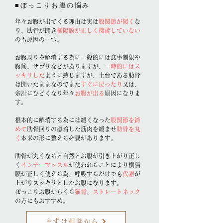
​■ぼっこりお腹の悩み
​年々お腹が出てくる理由は実は
股関節が緩く
な
り、肋骨が開き
横隔膜が正しく機能していない
のも原因の一つ。
お腹周りを解消する為に一般的には食事制限や
腹筋、サプリなどがありますが、一
時的にはス
ッキリした
ように感じますが、土台である肋骨
は開いたままなのでまた
すぐに戻ったり
又は、
余計にひどくなり年々
お腹が出る
原因になりま
す。
根本的に解消する為には緩くなった
股関節を締
めて
肋骨回りの癒着した筋肉を緩ませ
肋骨を丸
く
本来の形に整える必要があります。
肋骨が丸くなると自然とお腹が引き上がり正し
く
インナーマッスル
が使われることにより横隔
膜が正しく使える為、呼吸するだけでも
代謝
が
上がりスッキリとしたお腹になります。
ぽっこりお腹からくる
猫背
、
ストレートネック
の方にもおすすめ。
まずは相談から