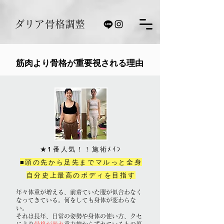
ダリア骨格調整
​筋肉より骨格が重要視される理由
★1番人気！！施術ﾒｲﾝ
■頭の先から足先までマルっと全身
自分史上最高のボディを目指す
年々体重が増える、前着ていた服が似合わなく
なってきている。何をしても身体が変わらな
い。
​それは長年、日常の姿勢や身体の使い方、クセ