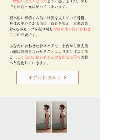
一時的には良くなった
ように感じますが、少し
でも休むと元に
戻ってしまいます。
根本的に解消する為には脚を支えてい
る骨盤、
身体の中心である仙骨、背骨を整え、本来の背
骨のS字カーブを取り戻し
骨格を重力線に合わせ
る
事が必要です。
あなたに合わせた骨格ケア
で、土台から整え重
力線に骨格を合わせることにより歩けば歩くほ
ど
正しく筋肉が使われ不必要な脂肪は落ち
美脚
へと変化していきます。
まずは相談から