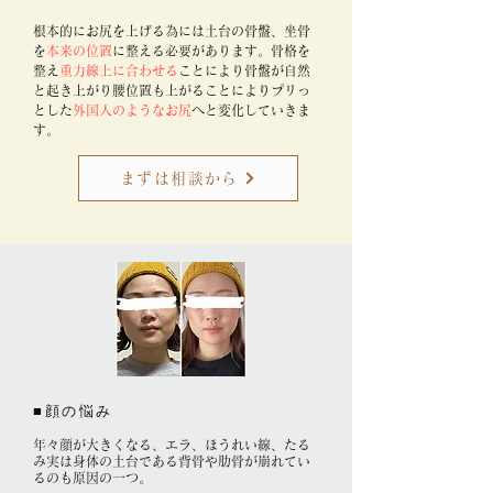
根本的にお尻を上げる為には土台の骨盤、坐骨
を
本来の位置
に整える必要があります。骨格を
整え
重力線上に合わせる
ことにより骨盤が自然
と起き上がり腰位置も上がることによりプリっ
とした
外国人のようなお尻
へと変化していきま
す。
まずは相談から
​■顔の悩み
​年々顔が大きくなる、エラ、ほうれい線、たる
み実は身体の土台である背骨や肋骨が崩れてい
るのも原因の一つ。