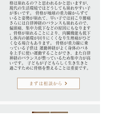
格は崩れるの？と思われるかと思いますが、
現代の生活環境ではどうしても崩れやすい子
が多いです。 骨格が地球の重力線からずて
いると姿勢が崩れて、早い子では肩こり腰痛
さらには自律神経のバランスも崩れるので、
偏頭痛、集中力低下などの原因にもなります
。骨格が崩れることにより、内臓機能も低下
し体内の循環が回りにくくなり生理痛がひど
くなる場合もあります。 骨格が重力線に乗
っている子供は 運動神経がよく身体のバネ
を上手に使い運動することができ、また自律
神経のバランスが整っているため集中力が高
いです。 子どもが子どもらしく生き生きと
過ごすために骨格を整えることは重要です。
まずは相談から