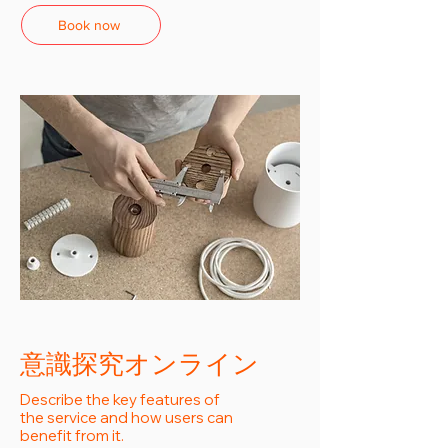
Book now
意識探究オンライン
Describe the key features of
the service and how users can
benefit from it.