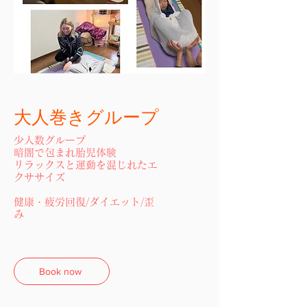
​大人巻き
グループ
少人数グループ
暗闇で包まれ胎児体験
リラックスと運動を混じれたエ
クササイズ
​健康・疲労回復/ダイエット/歪
み
Book now