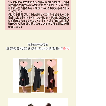
before→after
​
​身体の変化に喜ばれているお客様が
続出