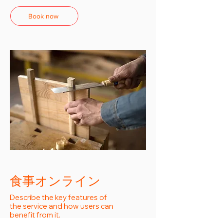
Book now
食事オンライン
Describe the key features of
the service and how users can
benefit from it.