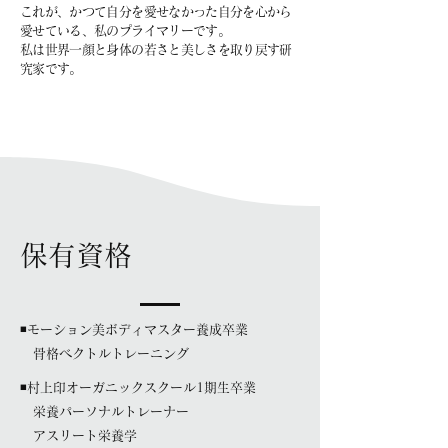
これが、かつて自分を愛せなかった自分を
心から
愛せている、私のプライマリーです。
私は世界一顔と身体の若さと美しさを取り戻す研
究家です。
保有資格
◾️モーション美ボディマスター養成卒業​
骨格ベクトルトレーニング
◾️村上印オーガニックスクール1期生卒業
栄養パーソナルトレーナー
アスリート栄養学