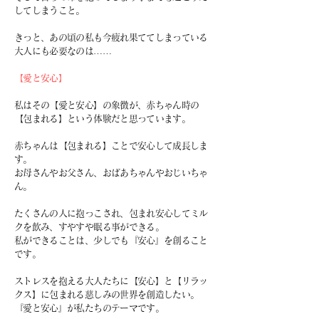
してしまうこと。
きっと、あの頃の私も
今疲れ果ててしまっている
大人にも必要なのは……
【愛と安心】
私はその【愛と安心】の象徴が、
赤ちゃん時の
【包まれる】という体験だと思っています。
赤ちゃんは【包まれる】ことで安心して成長しま
す。
お母さんやお父さん、おばあちゃんやおじいちゃ
ん。
たくさんの人に抱っこされ、包まれ
安心してミル
クを飲み、すやすや眠る事ができる。
私ができることは、少しでも『安心』を創ること
です。
ストレスを抱える大人たちに
【安心】と【リラッ
クス】に包まれる
慈しみの世界を創造したい。
『愛と安心』が私たちのテーマです。