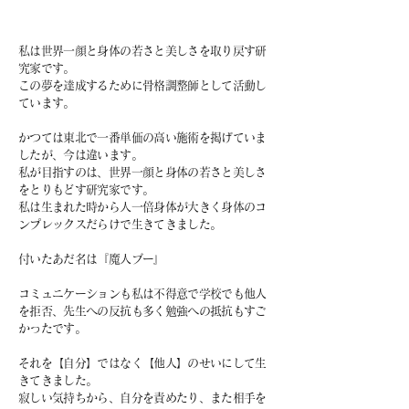
私は世界一顔と身体の若さと美しさを取り戻す研
究家です。
この夢を達成するために骨格調整師として活動し
ています。
かつては東北で一番単価の高い施術を
掲げていま
したが、今は違います。
私が目指すのは、
世界一顔と身体の若さと美しさ
をとりもどす研究家です。
私は生まれた時から人一倍身体が大きく
身体のコ
ンプレックスだらけで生きてきました。
付いたあだ名は『魔人ブー』
コミュニケーションも私は不得意で
学校でも他人
を拒否、先生への反抗も多く
勉強への抵抗もすご
かったです。
それを【自分】ではなく【他人】のせいにして生
きてきました。
寂しい気持ちから、自分を責めたり、また相手を