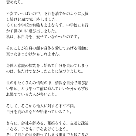
責めたり。
不安でいっぱいの中、それを消すかのように反抗
し続け14歳で家出をしました。
ろくに小学校の勉強もままならず、中学校にも行
かず世の中に飛び出しました。
私は、私自身を、愛せていなかったのです。
そのことが自身の顔や身体を愛してあげる活動に
至ったきっかけかもしれません。
身体と意識の探究をし始めて
自分を責めてしまう
のは、
私だけでなかったことに気づきました。
世の中たくさんの情報の中、
情報を自分で選び拾
い集め、
どうやって前に進んでいいか分からず
疲
れ果てている大人が多いこと。
そして、そこから他人に対する不平不満。
自分を責めるなどが始まっていること。
さらに、会社を辞める、離婚をする、
友達と疎遠
になる、子どもに手をあげてしまう。
そして自らの命を絶ってしまう事までも
起こりだ